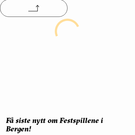
Kalender:
Ons.
Tor.
Fre.
Lør.
Søn.
Man.
Tir.
Ons.
Tor.
27.
28.
29.
30.
31.
01.
02.
03.
04.
mai
mai
mai
mai
mai
jun
jun
jun
jun
Fre.
Lør.
Søn.
Man.
Tir.
Ons.
05.
06.
07.
08.
09.
10.
jun
jun
jun
jun
jun
jun
Få siste nytt om Festspillene i
Bergen!