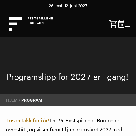
26. mai–12. juni 2027
Programslipp for 2027 er i gang!
HJEM
PROGRAM
Tusen takk for i år!
De 74. Festspillene i Bergen er
overstått, og vi ser frem til jubileumsåret 2027 med