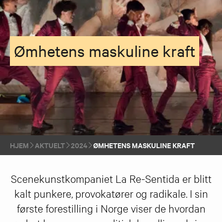
Ømhetens maskuline kraft
HJEM
AKTUELT
2024
ØMHETENS MASKULINE KRAFT
Scenekunstkompaniet La Re-Sentida er blitt
kalt punkere, provokatører og radikale. I sin
første forestilling i Norge viser de hvordan