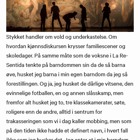
Stykket handler om vold og underkastelse. Om
hvordan kjønnsdiskursen krysser familiescener og
skoledager. På samme måte som de voksne i La Re-
Sentida tenkte på barndommen sin da de så barna
øve, husket jeg barna i min egen barndom da jeg så
forestillingen. Og ja, jeg husket de dårlige vitsene, den
evinnelige fotballen, en og annen slåsskamp, men
fremfor alt husket jeg to, tre klassekamerater, søte,
roligere enn de andre, alltid i sentrum for
trakasseringen som vi i dag kaller mobbing, men som
på den tiden ikke hadde et definert navn, i hvert fall
ikke som jeg husker det. Jeg antar at i min barndom