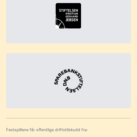
Festspillene får offentlige driftstilskudd fra: