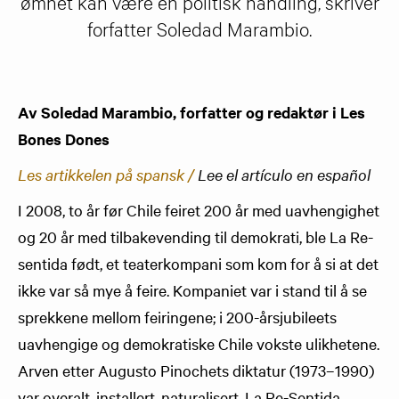
ømhet kan være en politisk handling, skriver
forfatter Soledad Marambio.
Av Soledad Marambio, forfatter og redaktør i Les
Bones Dones
Les artikkelen på spansk /
Lee el artículo en español
I 2008, to år før Chile feiret 200 år med uavhengighet
og 20 år med tilbakevending til demokrati, ble La Re-
sentida født, et teaterkompani som kom for å si at det
ikke var så mye å feire. Kompaniet var i stand til å se
sprekkene mellom feiringene; i 200-årsjubileets
uavhengige og demokratiske Chile vokste ulikhetene.
Arven etter Augusto Pinochets diktatur (1973–1990)
var overalt, installert, naturalisert. La Re-Sentida