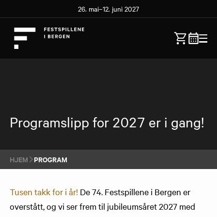
26. mai–12. juni 2027
Programslipp for 2027 er i gang!
HJEM
PROGRAM
Tusen takk for i år!
De 74. Festspillene i Bergen er
overstått, og vi ser frem til jubileumsåret 2027 med