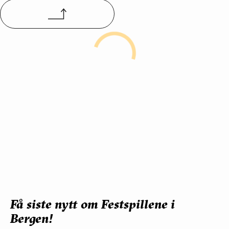
Kalender:
Ons.
Tor.
Fre.
Lør.
Søn.
Man.
Tir.
Ons.
Tor.
27.
28.
29.
30.
31.
01.
02.
03.
04.
mai
mai
mai
mai
mai
jun
jun
jun
jun
Fre.
Lør.
Søn.
Man.
Tir.
Ons.
05.
06.
07.
08.
09.
10.
jun
jun
jun
jun
jun
jun
Få siste nytt om Festspillene i
Bergen!