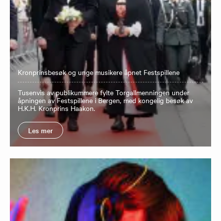
Kronprinsbesøk og unge musikere åpnet Festspillene
Tusenvis av publikummere fylte Torgallmenningen under
åpningen av Festspillene i Bergen, med kongelig besøk av
H.K.H. Kronprins Haakon.
Les mer