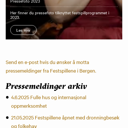
Pressefoto 2023
Her finner du pressefoto tilknyttet festspillprogrammet i
2023.
Les mer
Send en e-post hvis du ønsker å motta
pressemeldinger fra Festspillene i Bergen.
Pressemeldinger arkiv
4.6.2025 Fulle hus og internasjonal
oppmerksomhet
21.05.2025 Festspillene åpnet med dronningbesøk
og folkehav