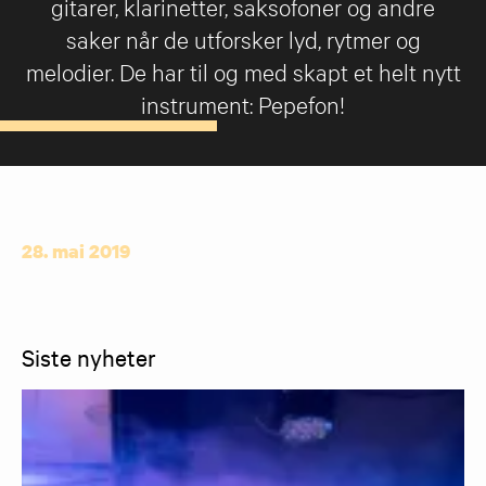
gitarer, klarinetter, saksofoner og andre
saker når de utforsker lyd, rytmer og
melodier. De har til og med skapt et helt nytt
instrument: Pepefon!
28. mai 2019
Siste nyheter