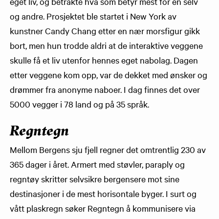
eget liv, og betrakte hva som betyr mest for en selv
og andre. Prosjektet ble startet i New York av
kunstner Candy Chang etter en nær morsfigur gikk
bort, men hun trodde aldri at de interaktive veggene
skulle få et liv utenfor hennes eget nabolag. Dagen
etter veggene kom opp, var de dekket med ønsker og
drømmer fra anonyme naboer. I dag finnes det over
5000 vegger i 78 land og på 35 språk.
Regntegn
Mellom Bergens sju fjell regner det omtrentlig 230 av
365 dager i året. Armert med støvler, paraply og
regntøy skritter selvsikre bergensere mot sine
destinasjoner i de mest horisontale byger. I surt og
vått plaskregn søker Regntegn å kommunisere via