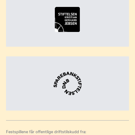
Festspillene får offentlige driftstilskudd fra: