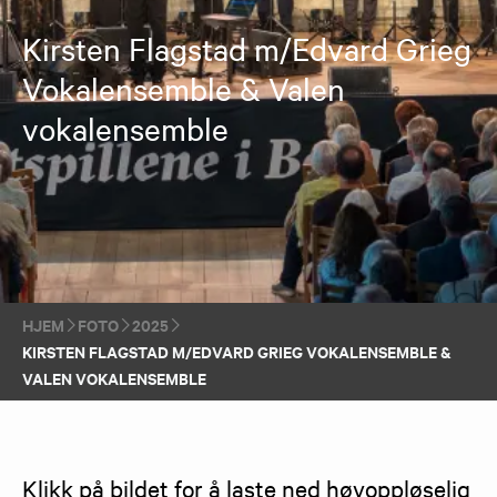
Kirsten Flagstad m/Edvard Grieg
Vokalensemble & Valen
vokalensemble
HJEM
FOTO
2025
KIRSTEN FLAGSTAD M/EDVARD GRIEG VOKALENSEMBLE &
VALEN VOKALENSEMBLE
Klikk på bildet for å laste ned høyoppløselig 