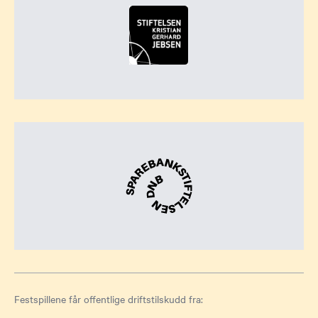
Festspillene får offentlige driftstilskudd fra: