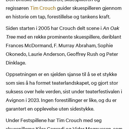
regissøren
Tim Crouch
guider skuespilleren gjennom
en historie om tap, forestillelse og tankens kraft.
Siden starten i 2005 har Crouch delt scene i
An Oak
Tree
med en rekke prominente skuespillere, deriblant
Frances McDormand, F. Murray Abraham, Sophie
Okonedo, Laurie Anderson, Geoffrey Rush og Peter
Dinklage.
Oppsetningen er en sjelden sjanse til å se et stykke
som sies å ha formet teaterlandskapet, og gjort stor
suksess over hele verden, sist under teaterfestivalen i
Avignon i 2023. Ingen forestillinger er like, og du er
garantert en opplevelse uten sidestykke.
Under Festspillene har Tim Crouch med seg
skuespillerne Kåre Conradi og Vidar Magnussen, som