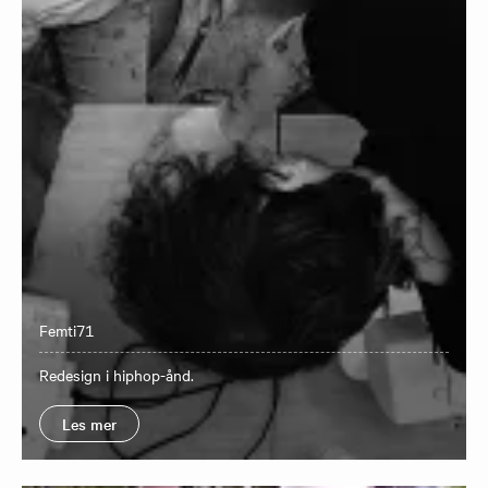
Femti71
​Redesign i hiphop-ånd.
Les mer