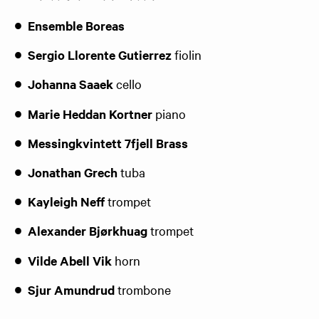
Ensemble Boreas
Sergio Llorente Gutierrez
fiolin
Johanna Saaek
cello
Marie Heddan Kortner
piano
Messingkvintett 7fjell Brass
Jonathan Grech
tuba
​Kayleigh Neff
trompet
Alexander Bjørkhuag
trompet
Vilde Abell Vik
horn
Sjur Amundrud
trombone