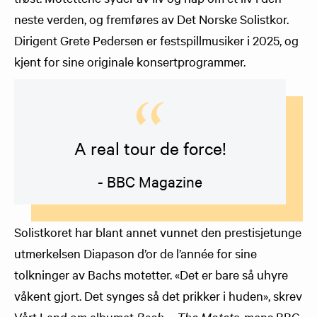
neste verden, og fremføres av Det Norske Solistkor.
Dirigent Grete Pedersen er festspillmusiker i 2025, og
kjent for sine originale konsertprogrammer.
A real tour de force!
- BBC Magazine
Solistkoret har blant annet vunnet den prestisjetunge
utmerkelsen Diapason d’or de l’année for sine
tolkninger av Bachs motetter. «Det er bare så uhyre
våkent gjort. Det synges så det prikker i huden», skrev
Vårt Land om albumet
Bach – The Motets
, mens BBC