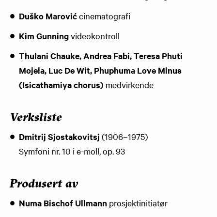
Duško Marović
cinematografi
Kim Gunning
videokontroll
Thulani Chauke, Andrea Fabi, Teresa Phuti
Mojela, Luc De Wit, Phuphuma Love Minus
(Isicathamiya chorus)
medvirkende
Verksliste
Dmitrij Sjostakovitsj
(1906–1975)
Symfoni nr. 10 i e-moll, op. 93
Produsert av
Numa Bischof Ullmann
prosjektinitiatør