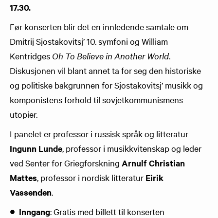
17.30.
Før konserten blir det en innledende samtale om
Dmitrij Sjostakovitsj’ 10. symfoni og William
Kentridges
Oh To Believe in Another World
.
Diskusjonen vil blant annet ta for seg den historiske
og politiske bakgrunnen for Sjostakovitsj’ musikk og
komponistens forhold til sovjetkommunismens
utopier.
I panelet er professor i russisk språk og litteratur
Ingunn Lunde
, professor i musikkvitenskap og leder
ved Senter for Griegforskning
Arnulf Christian
Mattes
, professor i nordisk litteratur
Eirik
Vassenden
.
Inngang
: Gratis med billett til konserten