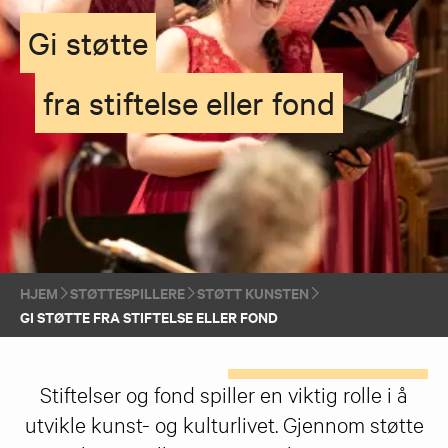
Gi støtte
fra stiftelse eller fond
HJEM
STØTTESPILLERE
STØTT KUNSTEN
GI STØTTE FRA STIFTELSE ELLER FOND
Stiftelser og fond spiller en viktig rolle i å
utvikle kunst- og kulturlivet. Gjennom støtte