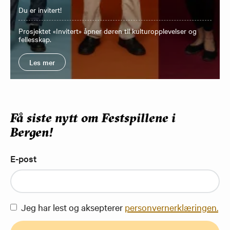
Du er invitert!
Prosjektet «Invitert» åpner døren til kulturopplevelser og
fellesskap.
Les mer
Få siste nytt om Festspillene i
Bergen!
E-post
Jeg har lest og aksepterer
personvernerklæringen.