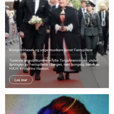
Kronprinsbesøk og unge musikere åpnet Festspillene
Tusenvis av publikummere fylte Torgallmenningen under
åpningen av Festspillene i Bergen, med kongelig besøk av
H.K.H. Kronprins Haakon.
Les mer