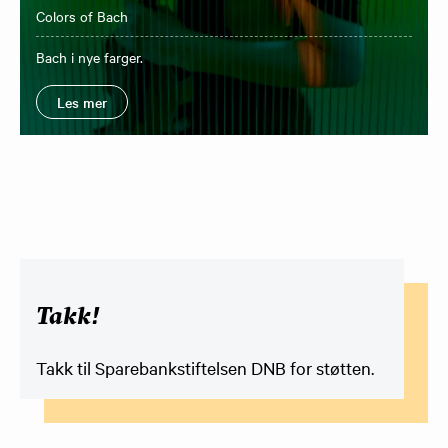
Colors of Bach
Bach i nye farger.
Les mer
Takk!
Takk til
Sparebankstiftelsen DNB
for støtten.