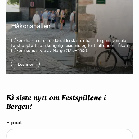
Håkonshallen
Håkonshallen er en middelaldersk steinhall i Bergen. Den ble
først oppført som kongelig residens og festhall under Håkon
Håkonssons styre av Norge (1217–1263).
Les mer
Få siste nytt om Festspillene i
Bergen!
E-post