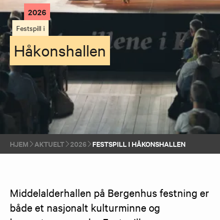
2026
Festspill i
Håkonshallen
HJEM
AKTUELT
2026
FESTSPILL I HÅKONSHALLEN
Middelalderhallen på Bergenhus festning er 
både et nasjonalt kulturminne og 