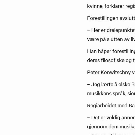
kvinne, forklarer reg
Forestillingen avslut
– Her er dreiepunktet
være på slutten av liv
Han håper forestilli
deres filosofiske og 
Peter Konwitschny vo
– Jeg lærte å elske 
musikkens språk, sie
Regiarbeidet med Bac
– Det er veldig anner
gjennom dem musikals