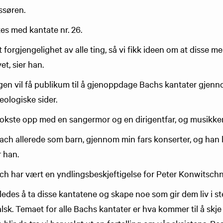
issøren.
tes med kantate nr. 26.
 forgjengelighet av alle ting, så vi fikk ideen om at disse 
et, sier han.
ngen vil få publikum til å gjenoppdage Bachs kantater gjenn
teologiske sider.
kste opp med en sangermor og en dirigentfar, og musikken v
Bach allerede som barn, gjennom min fars konserter, og han 
r han.
h har vært en yndlingsbeskjeftigelse for Peter Konwitschny 
ledes å ta disse kantatene og skape noe som gir dem liv i st
k. Temaet for alle Bachs kantater er hva kommer til å skje