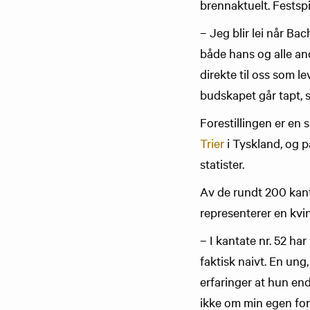
brennaktuelt. Festspi
– Jeg blir lei når Ba
både hans og alle an
direkte til oss som l
budskapet går tapt, s
Forestillingen er en
Trier
i Tyskland, og p
statister.
Av de rundt 200 kant
representerer en kvin
– I kantate nr. 52 ha
faktisk naivt. En ung
erfaringer at hun en
ikke om min egen for