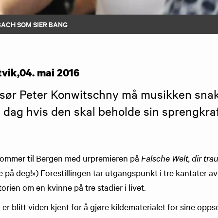
BACH SOM SIER BANG
tvik
,
04. mai 2016
sør Peter Konwitschny må musikken snakke
i dag hvis den skal beholde sin sprengkraf
ommer til Bergen med urpremieren på
Falsche Welt, dir trau
ke på deg!») Forestillingen tar utgangspunkt i tre kantater 
torien om en kvinne på tre stadier i livet.
er blitt viden kjent for å gjøre kildematerialet for sine opp