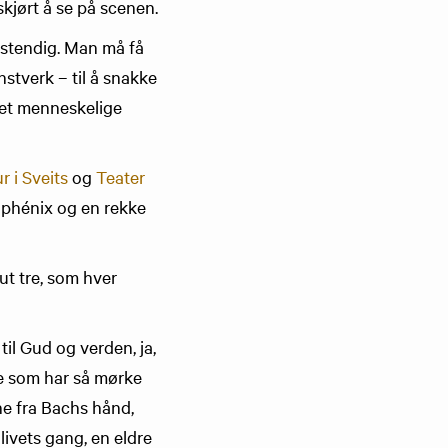
skjørt å se på scenen.
llstendig. Man må få
stverk – til å snakke
 det menneskelige
r i Sveits
og
Teater
e phénix og en rekke
ut tre, som hver
til Gud og verden, ja,
nne som har så mørke
ne fra Bachs hånd,
ivets gang, en eldre