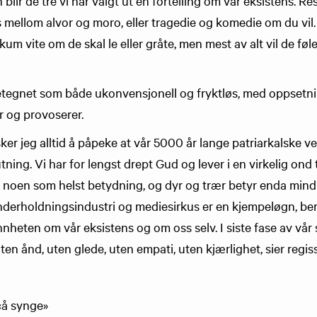
lir de tre vi har valgt ut en fortelling om vår eksistens. Res
s mellom alvor og moro, eller tragedie og komedie om du vil.
kum vite om de skal le eller gråte, men mest av alt vil de føle
betegnet som både ukonvensjonell og fryktløs, med oppsetn
r og provoserer.
sker jeg alltid å påpeke at vår 5000 år lange patriarkalske ves
ning. Vi har for lengst drept Gud og lever i en virkelig ond t
 noen som helst betydning, og dyr og trær betyr enda mind
nderholdningsindustri og mediesirkus er en kjempeløgn, be
nnheten om vår eksistens og om oss selv. I siste fase av vår s
ten ånd, uten glede, uten empati, uten kjærlighet, sier regi
 «å synge»