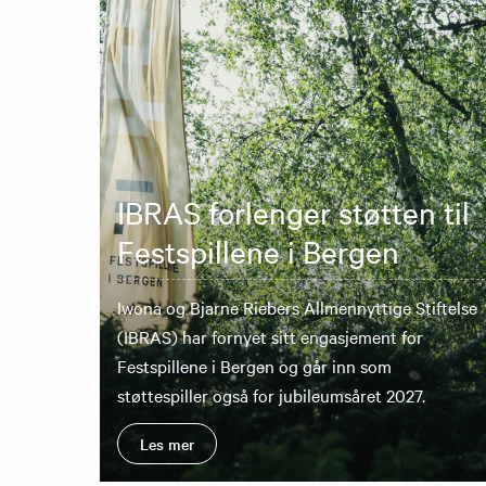
IBRAS forlenger støtten til
Festspillene i Bergen
Iwona og Bjarne Riebers Allmennyttige Stiftelse
(IBRAS) har fornyet sitt engasjement for
Festspillene i Bergen og går inn som
støttespiller også for jubileumsåret 2027.
Les mer