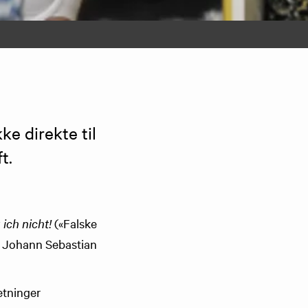
 direkte til 
t.
 ich nicht!
(«Falske
av Johann Sebastian
setninger