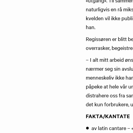
«utgang». Til sammen b
naturligvis en rå mik
kvelden vil ikke publi
han.
Regissøren er blitt 
overrasker, begeistre
– I alt mitt arbeid øn
nærmer seg sin avslut
menneskeliv ikke har
påpeke at hele vår u
distrahere oss fra sa
det kun forbrukere, u
FAKTA/KANTATE
av latin cantare –