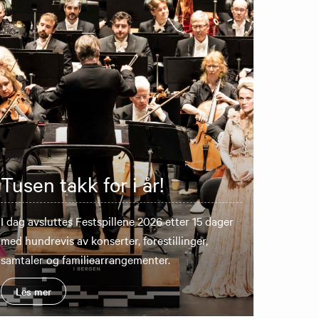
Tusen takk for i år!
I dag avsluttes Festspillene 2026 etter 15 dager
med hundrevis av konserter, forestillinger,
samtaler og familiearrangementer.
Les mer