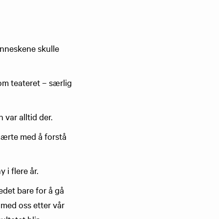
menneskene skulle
om teateret – særlig
ar alltid der.
lærte med å forstå
i flere år.
edet bare for å gå
 med oss etter vår