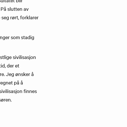
ultatet blir
 På slutten av
 seg rørt, forklarer
inger som stadig
tlige sivilisasjon
id, der et
re. Jeg ønsker å
regnet på å
ivilisasjon finnes
ssøren.