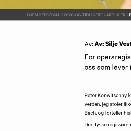
HJEM
FESTIVAL
2020-OG-TIDLIGERE
ARTIKLER
Av:
Av: Silje Ves
For operaregis
oss som lever 
Peter Konwitschny k
verden, jeg stoler ik
Bach, og forteller his
Den tyske regissøren 