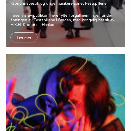
Kronprinsbesøk og unge musikere åpnet Festspillene
Tusenvis av publikummere fylte Torgallmenningen under
åpningen av Festspillene i Bergen, med kongelig besøk av
H.K.H. Kronprins Haakon.
Les mer