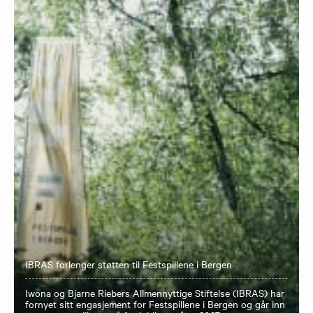
IBRAS forlenger støtten til Festspillene i Bergen
Iwona og Bjarne Riebers Allmennyttige Stiftelse (IBRAS) har
fornyet sitt engasjement for Festspillene i Bergen og går inn