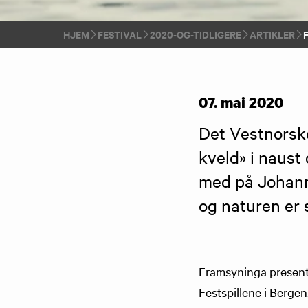
HJEM
FESTIVAL
2020-OG-TIDLIGERE
ARTIKLER
07. mai 2020
Det Vestnorske
kveld» i naust 
med på Johanne
og naturen er 
Framsyninga presenta
Festspillene i Bergen