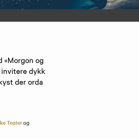
d «Morgon og 
 invitere dykk 
kyst der orda 
ke Teater
og