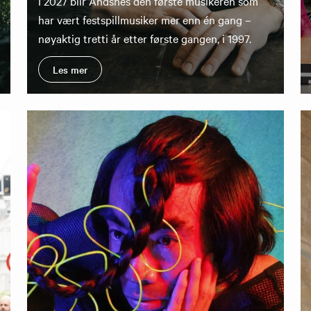
I 2027 blir Andsnes den første musikeren som
har vært festspillmusiker mer enn én gang –
nøyaktig tretti år etter første gangen, i 1997.
Les mer