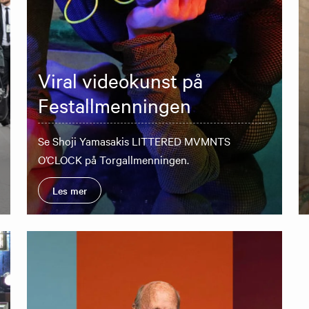
Viral videokunst på
Festallmenningen
Se Shoji Yamasakis LITTERED MVMNTS
O’CLOCK på Torgallmenningen.
Les mer