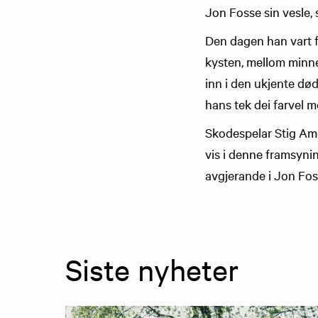
Jon Fosse sin vesle, 
Den dagen han vart f
kysten, mellom minne
inn i den ukjente dø
hans tek dei farvel m
Skodespelar Stig Amd
vis i denne framsyni
avgjerande i Jon Foss
Siste nyheter