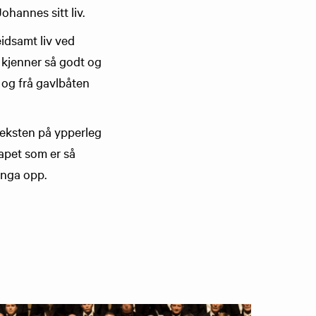
ohannes sitt liv.
idsamt liv ved
 kjenner så godt og
 og frå gavlbåten
teksten på ypperleg
kapet som er så
inga opp.