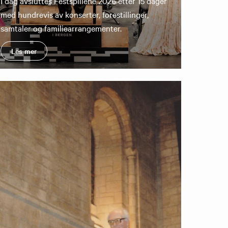
I dag avsluttes Festspillene 2026 etter 15 dager
med hundrevis av konserter, forestillinger,
samtaler og familiearrangementer.
Les mer