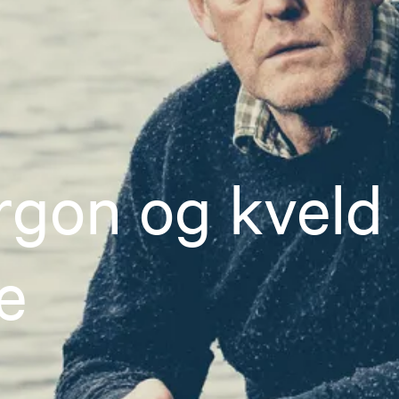
gon og kveld t
e