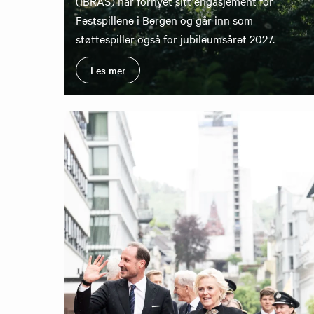
(IBRAS) har fornyet sitt engasjement for
Festspillene i Bergen og går inn som
støttespiller også for jubileumsåret 2027.
Les mer