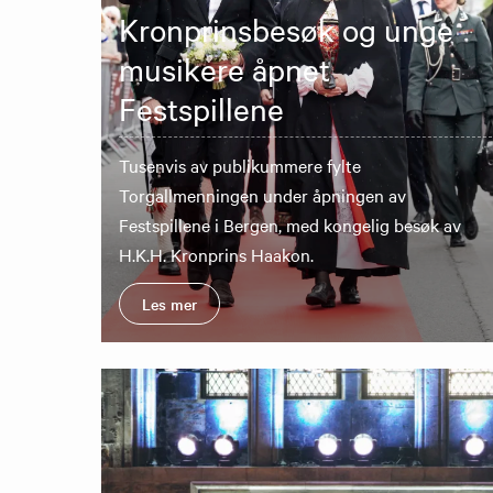
Kronprinsbesøk og unge
musikere åpnet
Festspillene
Tusenvis av publikummere fylte
Torgallmenningen under åpningen av
Festspillene i Bergen, med kongelig besøk av
H.K.H. Kronprins Haakon.
Les mer