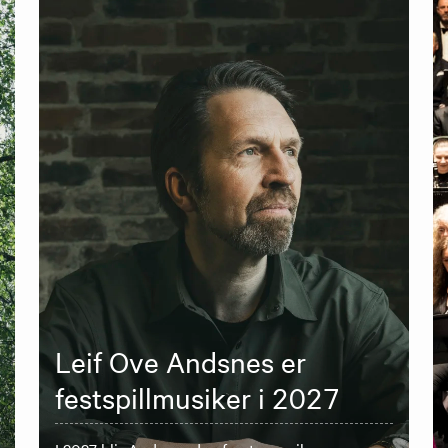
Leif Ove Andsnes er
festspillmusiker i 2027