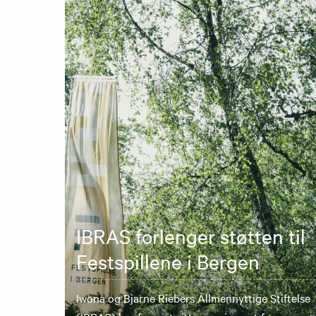
IBRAS forlenger støtten til
Festspillene i Bergen
Iwona og Bjarne Riebers Allmennyttige Stiftelse