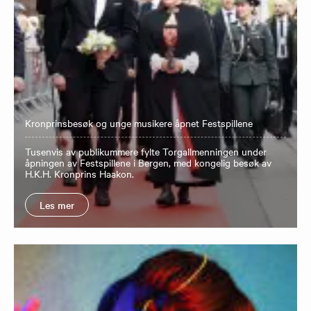
Kronprinsbesøk og unge musikere åpnet Festspillene
Tusenvis av publikummere fylte Torgallmenningen under
åpningen av Festspillene i Bergen, med kongelig besøk av
H.K.H. Kronprins Haakon.
Les mer