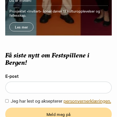
Du er invitert!
Prosjektet «Invitert» åpner døren til kulturopplevelser og
fellesskap.
Les mer
Få siste nytt om Festspillene i
Bergen!
E-post
Jeg har lest og aksepterer
personvernerklæringen.
Meld meg på