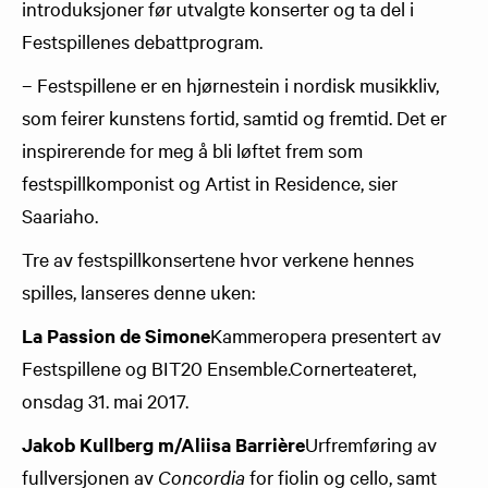
introduksjoner før utvalgte konserter og ta del i
Festspillenes debattprogram.
– Festspillene er en hjørnestein i nordisk musikkliv,
som feirer kunstens fortid, samtid og fremtid. Det er
inspirerende for meg å bli løftet frem som
festspillkomponist og Artist in Residence, sier
Saariaho.
Tre av festspillkonsertene hvor verkene hennes
spilles, lanseres denne uken:
La Passion de Simone
Kammeropera presentert av
Festspillene og BIT20 Ensemble.Cornerteateret,
onsdag 31. mai 2017.
Jakob Kullberg m/Aliisa Barrière
Urfremføring av
fullversjonen av
Concordia
for fiolin og cello, samt