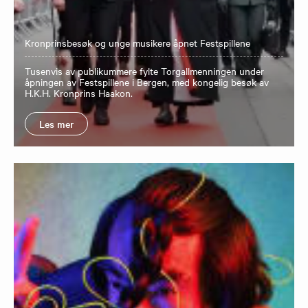
Kronprinsbesøk og unge musikere åpnet Festspillene
Tusenvis av publikummere fylte Torgallmenningen under
åpningen av Festspillene i Bergen, med kongelig besøk av
H.K.H. Kronprins Haakon.
Les mer