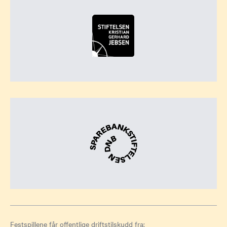
Festspillene får offentlige driftstilskudd fra: