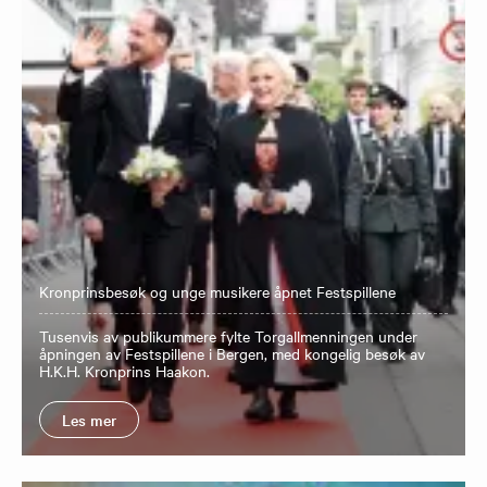
Kronprinsbesøk og unge musikere åpnet Festspillene
Tusenvis av publikummere fylte Torgallmenningen under
åpningen av Festspillene i Bergen, med kongelig besøk av
H.K.H. Kronprins Haakon.
Les mer