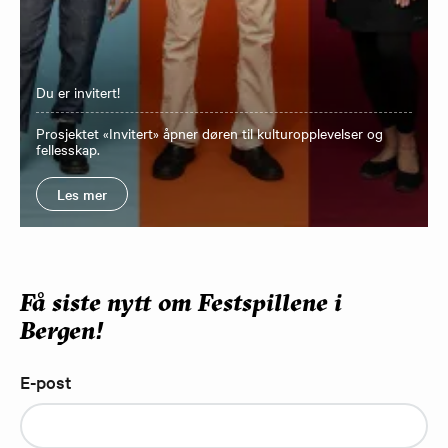
Du er invitert!
Prosjektet «Invitert» åpner døren til kulturopplevelser og
fellesskap.
Les mer
Få siste nytt om Festspillene i
Bergen!
E-post