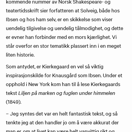
kommende nummer av Norsk Shakespeare- og
teatertidsskrift sier forfatteren at Solveig, både hos
Ibsen og hos ham selv, er en skikkelse som viser
uendelig tilgivelse og uendelig tålmodighet, og dette
er evner han forbinder med en mors kjærlighet. Vi
står overfor en stor tematikk plassert inn i en meget
liten historie.
Som antydet, er Kierkegaard en vel så viktig
inspirasjonskilde for Knausgård som Ibsen. Under et
opphold i New York kom han til å lese Kierkegaards
tekst
Liljen på marken og fuglen under himmelen
(1849).
– Jeg syntes det var en helt fantastisk tekst, og så
tenkte jeg at den handler jo om å være akkurat der
man er, om at livet kan være helt vanvittig rikt og