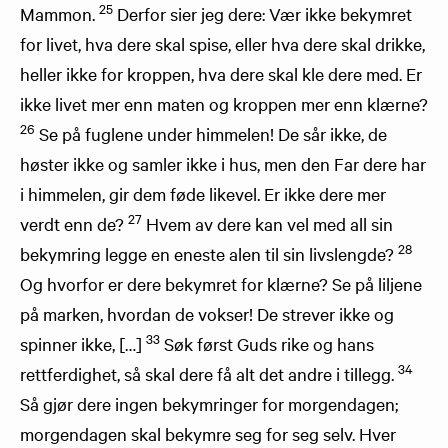
25
Mammon.
Derfor sier jeg dere: Vær ikke bekymret
for livet, hva dere skal spise, eller hva dere skal drikke,
heller ikke for kroppen, hva dere skal kle dere med. Er
ikke livet mer enn maten og kroppen mer enn klærne?
26
Se på fuglene under himmelen! De sår ikke, de
høster ikke og samler ikke i hus, men den Far dere har
i himmelen, gir dem føde likevel. Er ikke dere mer
27
verdt enn de?
Hvem av dere kan vel med all sin
28
bekymring legge en eneste alen til sin livslengde?
Og hvorfor er dere bekymret for klærne? Se på liljene
på marken, hvordan de vokser! De strever ikke og
33
spinner ikke, […]
Søk først Guds rike og hans
34
rettferdighet, så skal dere få alt det andre i tillegg.
Så gjør dere ingen bekymringer for morgendagen;
morgendagen skal bekymre seg for seg selv. Hver