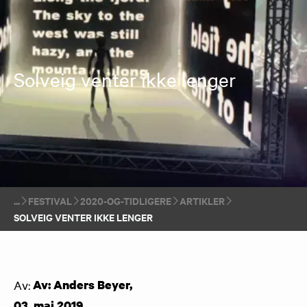
Solveig venter ikke lenger
FESTIVAL
2020-OG-TIDLIGERE
ARTIKLER
SOLVEIG VENTER IKKE LENGER
Av:
Av: Anders Beyer
,
03. mai 2019