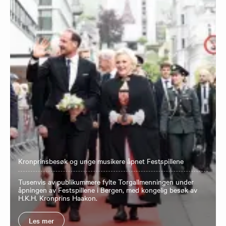
Kronprinsbesøk og unge musikere åpnet Festspillene
Tusenvis av publikummere fylte Torgallmenningen under
åpningen av Festspillene i Bergen, med kongelig besøk av
H.K.H. Kronprins Haakon.
Les mer