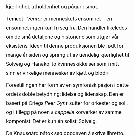
kjærlighet, utholdenhet og pågangsmot.
Temaet i
Venter
er menneskets ensomhet – en
ensomhet ingen kan fri seg fra. Den handler likeledes
om de små detaljene og historiene som utgjør vår
eksistens. Ideen til denne produksjonen ble født for
mange år siden og sprang ut av uendelig kjærlighet til
Solveig og Hanako, to kvinneskikkelser som i mitt
sinn er virkelige mennesker av kjøtt og blod.»
Forestillingen har form av en symfonisk pasjon i dette
ordets doble betydning: lidelse og lidenskap. Den er
basert på Griegs
Peer Gynt
-suiter for orkester og soli,
og i tillegg på noen
a cappella
korverker av samme
komponist. Det er kun én solist, Solveig.
Da Knausgård påtok seg oppgaven å skrive libretto,