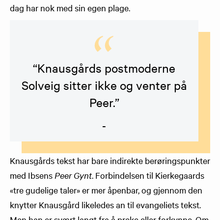
dag har nok med sin egen plage.
“Knausgårds postmoderne
Solveig sitter ikke og venter på
Peer.”
-
Knausgårds tekst har bare indirekte berøringspunkter
med Ibsens
Peer Gynt
. Forbindelsen til Kierkegaards
«tre gudelige taler» er mer åpenbar, og gjennom den
knytter Knausgård likeledes an til evangeliets tekst.
Men han er svært langt fra å preke eller forkynne. Om