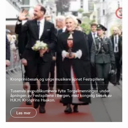
Kronprinsbesøk og unge musikere åpnet Festspillene
Tusenvis av publikummere fylte Torgallmenningen under
åpningen av Festspillene i Bergen, med kongelig besøk av
H.K.H. Kronprins Haakon.
Les mer