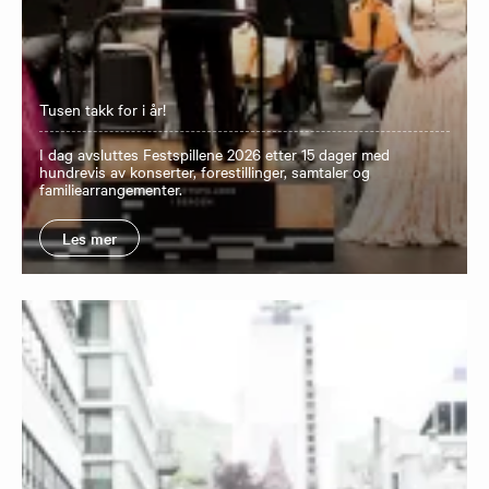
Tusen takk for i år!
I dag avsluttes Festspillene 2026 etter 15 dager med
hundrevis av konserter, forestillinger, samtaler og
familiearrangementer.
Les mer