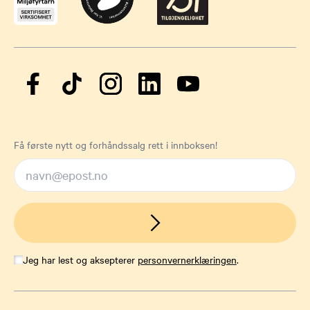
Få første nytt og forhåndssalg rett i innboksen!
Jeg har lest og aksepterer
personvernerklæringen
.