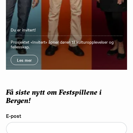
Du er invitert!
Prosjektet «Invitert» åpner døren til kulturopplevelser og
fellesskap.
Les mer
Få siste nytt om Festspillene i
Bergen!
E-post