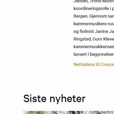
Jebsen, Trond Mohn o
koordineringsrolle i 
Bergen. Gjennom sams
kammermusikere ruste
og fiolinist Janine J
Ringstad, Guro Kleve
kammermusikkensembl
lansert i begynnelse
Nettsidene til Cresc
Siste nyheter