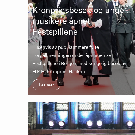
Kronprinsbesøk og unge
musikere åpnet
Festspillene
Tusenvis av publikummere fylte
Torgallmenningen under åpningen av
Festspillene i Bergen, med kongelig besøk av
H.K.H. Kronprins Haakon.
Les mer