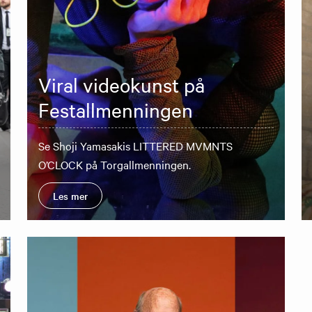
Viral videokunst på
Festallmenningen
Se Shoji Yamasakis LITTERED MVMNTS
O’CLOCK på Torgallmenningen.
Les mer