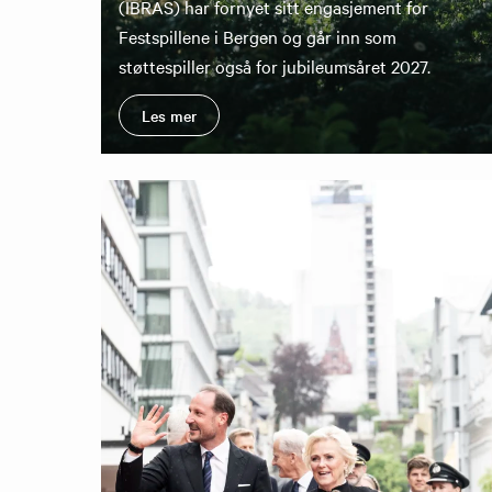
(IBRAS) har fornyet sitt engasjement for
Festspillene i Bergen og går inn som
støttespiller også for jubileumsåret 2027.
Les mer