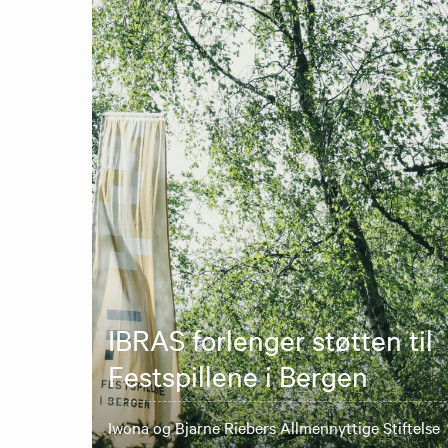
IBRAS forlenger støtten til
Festspillene i Bergen
Iwona og Bjarne Riebers Allmennyttige Stiftelse