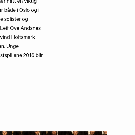
r hatt en viktig
r både i Oslo og i
 solister og
r Leif Ove Andsnes
Eivind Holtsmark
en. Unge
spillene 2016 blir