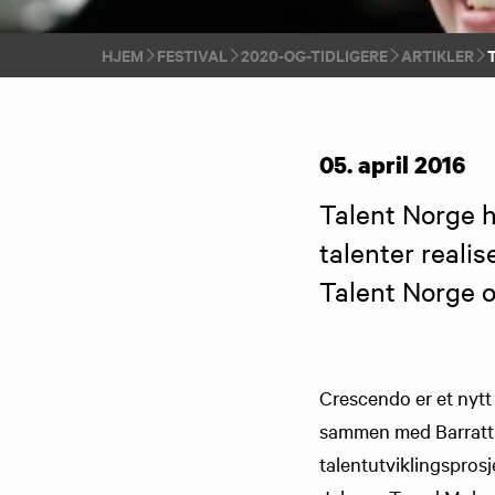
HJEM
FESTIVAL
2020-OG-TIDLIGERE
ARTIKLER
05. april 2016
Talent Norge h
talenter realis
Talent Norge 
Crescendo er et nytt
sammen med Barratt D
talentutviklingsprosj