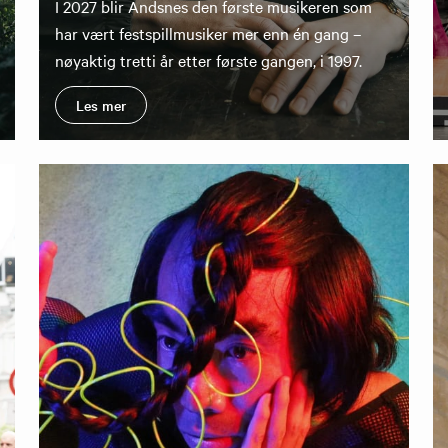
I 2027 blir Andsnes den første musikeren som
har vært festspillmusiker mer enn én gang –
nøyaktig tretti år etter første gangen, i 1997.
Les mer