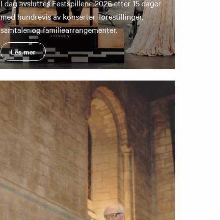
I dag avsluttes Festspillene 2026 etter 15 dager
med hundrevis av konserter, forestillinger,
samtaler og familiearrangementer.
Les mer