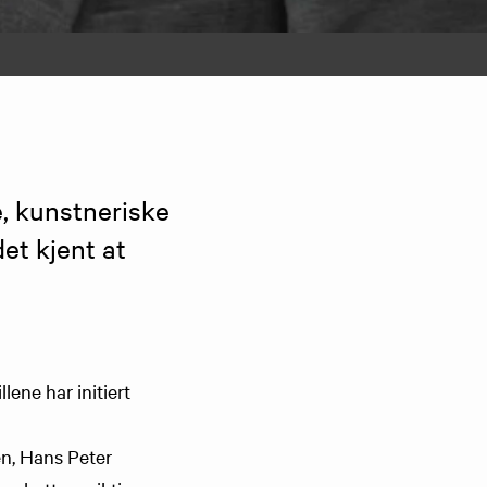
, kunstneriske 
et kjent at 
ene har initiert
en, Hans Peter