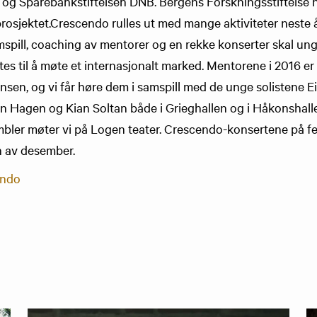
g Sparebankstiftelsen DNB. Bergens Forskningsstiftelse ha
prosjektet.Crescendo rulles ut med mange aktiviteter neste å
pill, coaching av mentorer og en rekke konserter skal unge
s til å møte et internasjonalt marked. Mentorene i 2016 e
ansen, og vi får høre dem i samspill med de unge solistene 
n Hagen og Kian Soltan både i Grieghallen og i Håkonshall
er møter vi på Logen teater. Crescendo-konsertene på fest
n av desember.
endo