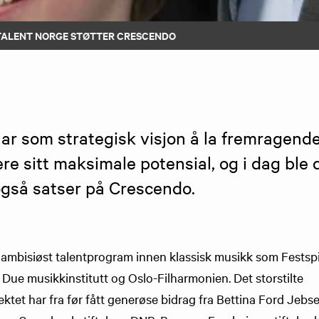
TALENT NORGE STØTTER CRESCENDO
ar som strategisk visjon å la fremragende
ere sitt maksimale potensial, og i dag ble d
også satser på Crescendo.
 ambisiøst talentprogram innen klassisk musikk som Festspill
ue musikkinstitutt og Oslo-Filharmonien. Det storstilte
ektet har fra før fått generøse bidrag fra Bettina Ford Jebs