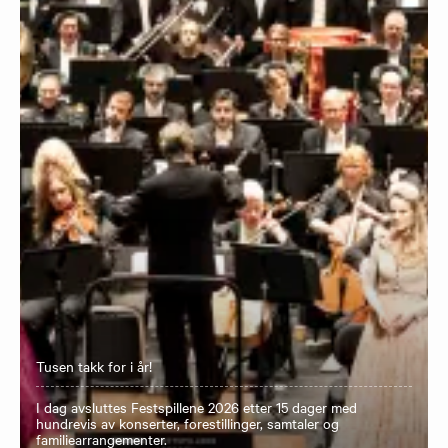
Tusen takk for i år!
I dag avsluttes Festspillene 2026 etter 15 dager med
hundrevis av konserter, forestillinger, samtaler og
familiearrangementer.