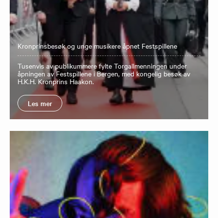
Kronprinsbesøk og unge musikere åpnet Festspillene
Tusenvis av publikummere fylte Torgallmenningen under
åpningen av Festspillene i Bergen, med kongelig besøk av
H.K.H. Kronprins Haakon.
Les mer