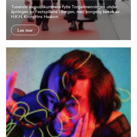
Tusenvis av publikummere fylte Torgallmenningen under
åpningen av Festspillene i Bergen, med kongelig besøk av
H.K.H. Kronprins Haakon.
Les mer