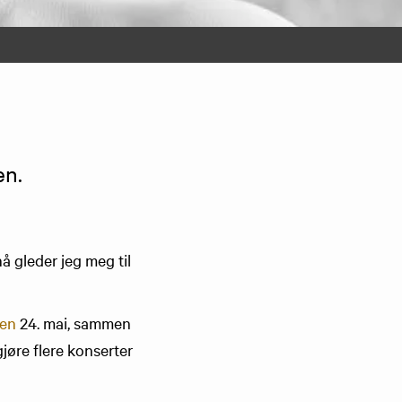
en.
å gleder jeg meg til
len
24. mai, sammen
gjøre flere konserter