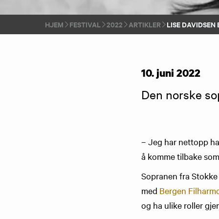
HJEM
FESTIVAL
2022
ARTIKLER
LISE DAVIDSEN 
10. juni 2022
Den norske sop
– Jeg har nettopp hat
å komme tilbake som a
Sopranen fra Stokke v
med
Bergen Filharm
og ha ulike roller gje