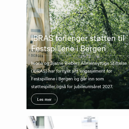
IBRAS forlenger støtten til
Festspillene i Bergen
Iwona og Bjarne Riebers Allmennyttige Stiftelse
(IBRAS) har fornyet sitt engasjement for
Festspillene i Bergen og går inn som
støttespiller også for jubileumsåret 2027.
Les mer