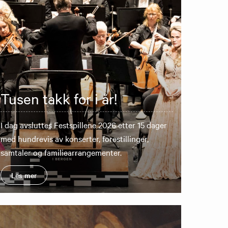
Tusen takk for i år!
I dag avsluttes Festspillene 2026 etter 15 dager
med hundrevis av konserter, forestillinger,
samtaler og familiearrangementer.
Les mer