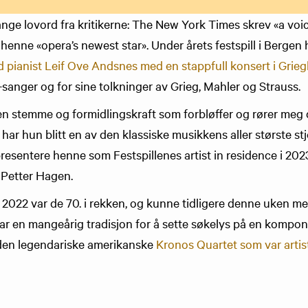
nge lovord fra kritikerne: The New York Times skrev «a voice
henne «opera’s newest star». Under årets festspill i Berge
pianist Leif Ove Andsnes med en stappfull konsert i Grieg
-sanger og for sine tolkninger av Grieg, Mahler og Strauss.
en stemme og formidlingskraft som forbløffer og rører meg
har hun blitt en av den klassiske musikkens aller største stje
resentere henne som Festspillenes artist in residence i 2023
s Petter Hagen.
n 2022 var de 70. i rekken, og kunne tidligere denne uken 
ar en mangeårig tradisjon for å sette søkelys på en komponis
t den legendariske amerikanske
Kronos Quartet som var artis