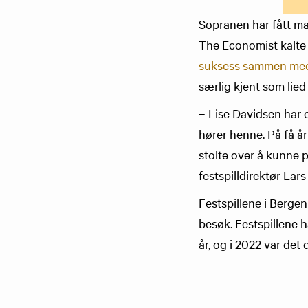
Sopranen har fått ma
The Economist kalte 
suksess sammen med 
særlig kjent som lied
– Lise Davidsen har 
hører henne. På få år 
stolte over å kunne p
festspilldirektør Lar
Festspillene i Berge
besøk. Festspillene h
år, og i 2022 var de