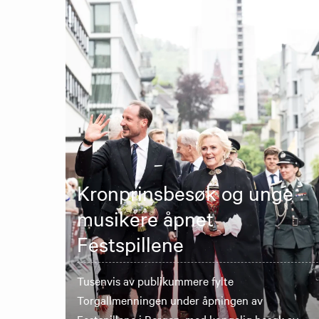
Kronprinsbesøk og unge
musikere åpnet
Festspillene
Tusenvis av publikummere fylte
Torgallmenningen under åpningen av