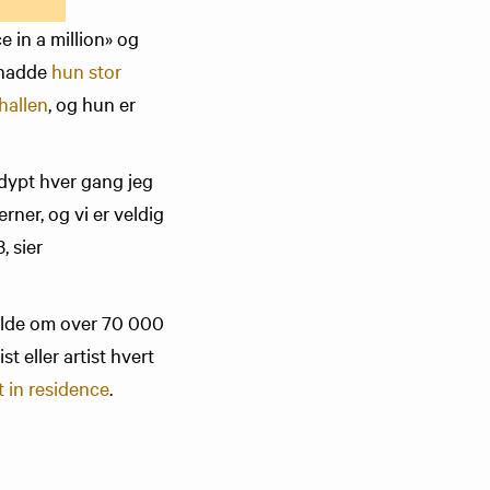
 in a million» og
n hadde
hun stor
hallen
, og hun er
 dypt hver gang jeg
rner, og vi er veldig
, sier
melde om over 70 000
t eller artist hvert
t in residence
.