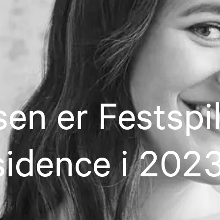
sen er Festspi
esidence i 202