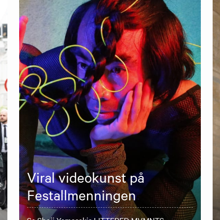
Viral videokunst på
Festallmenningen