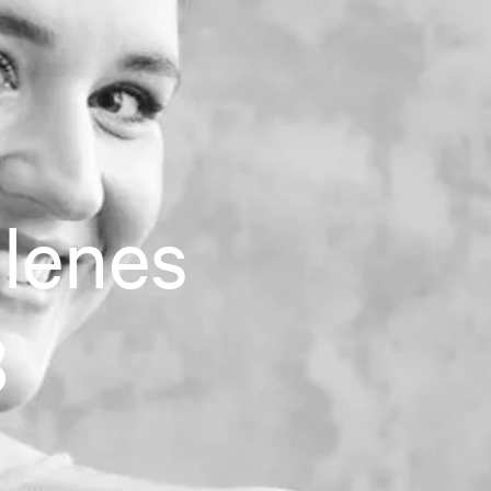
llenes
3