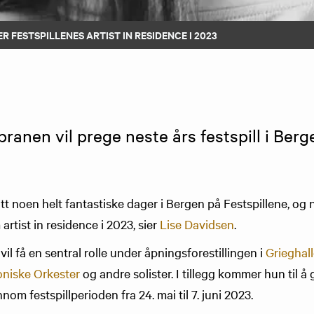
ER FESTSPILLENES ARTIST IN RESIDENCE I 2023
ranen vil prege neste års festspill i Berg
t noen helt fantastiske dager i Bergen på Festspillene, og n
rtist in residence i 2023, sier
Lise Davidsen
.
il få en sentral rolle under åpningsforestillingen i
Grieghal
oniske Orkester
og andre solister. I tillegg kommer hun til å 
nnom festspillperioden fra 24. mai til 7. juni 2023.