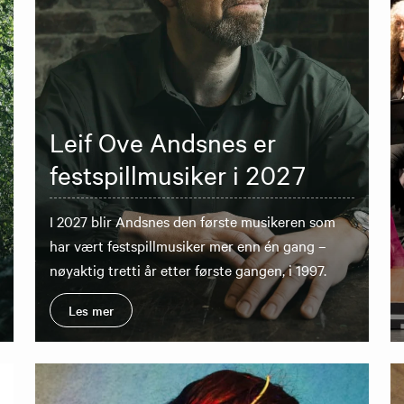
Leif Ove Andsnes er
festspillmusiker i 2027
I 2027 blir Andsnes den første musikeren som
har vært festspillmusiker mer enn én gang –
nøyaktig tretti år etter første gangen, i 1997.
Les mer