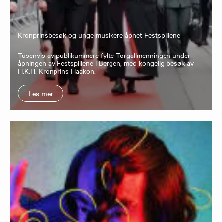
Kronprinsbesøk og unge musikere åpnet Festspillene
Tusenvis av publikummere fylte Torgallmenningen under
åpningen av Festspillene i Bergen, med kongelig besøk av
H.K.H. Kronprins Haakon.
Les mer