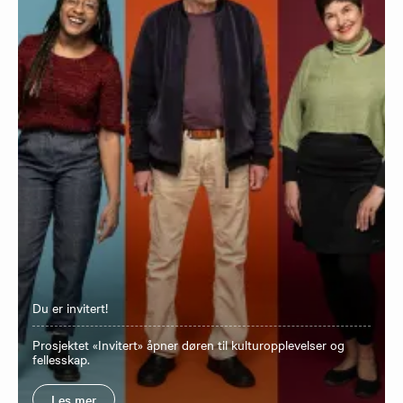
Du er invitert!
Prosjektet «Invitert» åpner døren til kulturopplevelser og
fellesskap.
Les mer