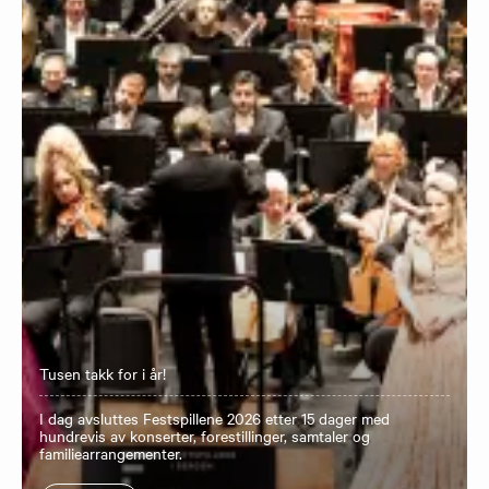
Tusen takk for i år!
I dag avsluttes Festspillene 2026 etter 15 dager med
hundrevis av konserter, forestillinger, samtaler og
familiearrangementer.