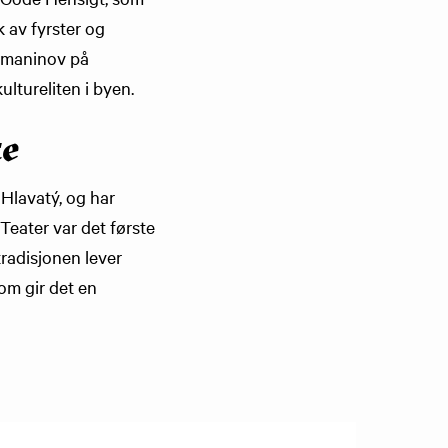
 av fyrster og
khmaninov på
ltureliten i byen.
ke
 Hlavatý, og har
Teater var det første
tradisjonen lever
som gir det en