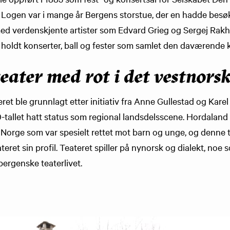
. Logen var i mange år Bergens storstue, der en hadde besøk
med verdenskjente artister som Edvard Grieg og Sergej Ra
 holdt konserter, ball og fester som samlet den daværende ku
eater med rot i det vestnors
et ble grunnlagt etter initiativ fra Anne Gullestad og Karel
-tallet hatt status som regional landsdelsscene. Hordaland 
i Norge som var spesielt rettet mot barn og unge, og denne 
teret sin profil. Teateret spiller på nynorsk og dialekt, noe 
bergenske teaterlivet.