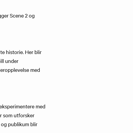
igger Scene 2 og
 historie. Her blir
ill under
eateropplevelse med
n eksperimentere med
er som utforsker
 og publikum blir