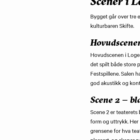
Scener i 
Bygget går over tre e
kulturbaren Skifte.
Hovudscenen 
Hovudscenen i Logen 
det spilt både store 
Festspillene. Salen h
god akustikk og kont
Scene 2 – bl
Scene 2 er teaterets
form og uttrykk. Her 
grensene for hva tea
plassert, og skaper 