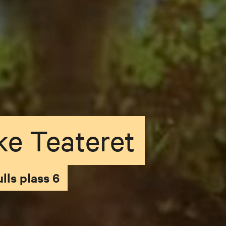
ke Teateret
lls plass 6