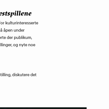
stspillene
for kulturinteresserte
også åpen under
jerte der publikum,
illinger, og nyte noe
illing, diskutere det