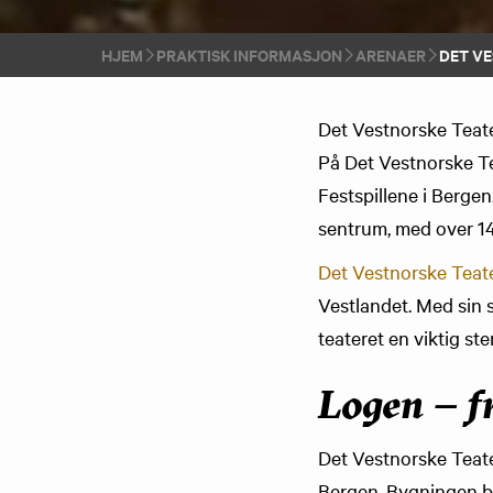
HJEM
PRAKTISK INFORMASJON
ARENAER
DET V
Det Vestnorske Teat
På Det Vestnorske Te
Festspillene i Bergen
sentrum, med over 140
Det Vestnorske Teat
Vestlandet. Med sin s
teateret en viktig s
Logen – fr
Det Vestnorske Teater
Bergen. Bygningen bl