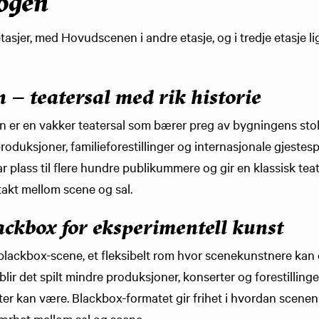
Logen
tasjer, med Hovudscenen i andre etasje, og i tredje etasje l
– teatersal med rik historie
er en vakker teatersal som bærer preg av bygningens stolte
produksjoner, familieforestillinger og internasjonale gjestesp
ar plass til flere hundre publikummere og gir en klassisk t
akt mellom scene og sal.
ackbox for eksperimentell kunst
 blackbox-scene, et fleksibelt rom hvor scenekunstnere ka
blir det spilt mindre produksjoner, konserter og forestilling
ter kan være. Blackbox-formatet gir frihet i hvordan scenen
nærhet mellom sal og scene.