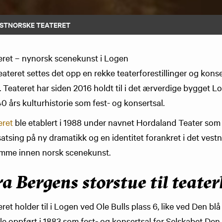
ESTNORSKE TEATERET
eret – nynorsk scenekunst i Logen
ateret settes det opp en rekke teaterforestillinger og kons
. Teateret har siden 2016 holdt til i det ærverdige bygget L
 års kulturhistorie som fest- og konsertsal.
eret
ble etablert i 1988 under navnet Hordaland Teater som 
atsing på ny dramatikk og en identitet forankret i det vest
temme innen norsk scenekunst.
a Bergens storstue til teate
et holder til i Logen ved Ole Bulls plass 6, like ved Den blå 
e oppført i 1883 som fest- og konsertsal for Selskabet De