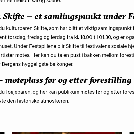
Skifte – et samlingspunkt under Fe
 du kulturbaren Skifte, som har blitt et viktig samlingspunkt 
pent torsdag, fredag og lørdag fra kl. 18.00 til 01.30, og er 
uset. Under Festspillene blir Skifte til festivalens sosiale h
g artister møtes. Her kan du ta en pust i bakken mellom forest
v Bergens hyggeligste balkonger.
 møteplass før og etter forestilling
 du foajebaren, og her kan publikum møtes før og etter forest
yte den historiske atmosfæren.