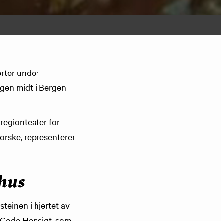
erter under
ogen midt i Bergen
regionteater for
norske, representerer
rhus
steinen i hjertet av
n Gode Hensigt, som