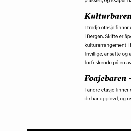
Kulturbaren 
I tredje etasje finner
i Bergen. Skifte er å
kulturarrangement i h
frivillige, ansatte o
forfriskende på en a
Foajebaren –
I andre etasje finner
de har opplevd, og n