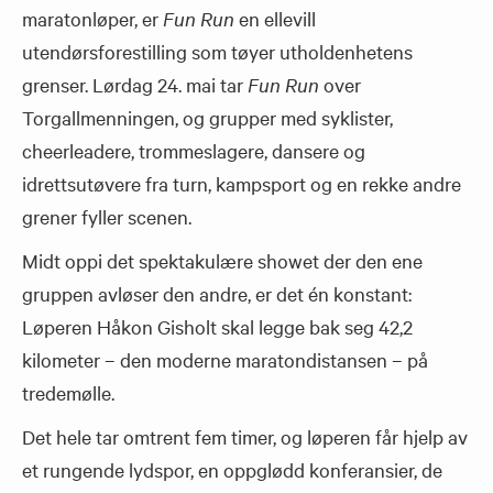
maratonløper, er
Fun Run
en ellevill
utendørsforestilling som tøyer utholdenhetens
grenser. Lørdag 24. mai tar
Fun Run
over
Torgallmenningen, og grupper med syklister,
cheerleadere, trommeslagere, dansere og
idrettsutøvere fra turn, kampsport og en rekke andre
grener fyller scenen.
Midt oppi det spektakulære showet der den ene
gruppen avløser den andre, er det én konstant:
Løperen Håkon Gisholt skal legge bak seg 42,2
kilometer – den moderne maratondistansen – på
tredemølle.
Det hele tar omtrent fem timer, og løperen får hjelp av
et rungende lydspor, en oppglødd konferansier, de