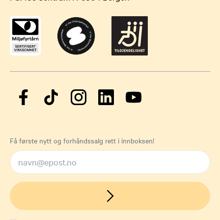
Få første nytt og forhåndssalg rett i innboksen!