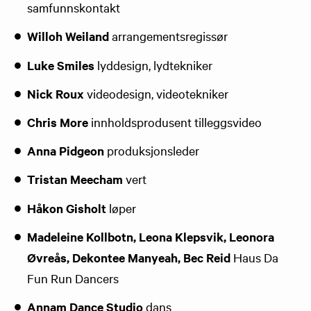
samfunnskontakt
Willoh Weiland
arrangementsregissør
Luke Smiles
lyddesign, lydtekniker
Nick Roux
videodesign, videotekniker
Chris More
innholdsprodusent tilleggsvideo
Anna Pidgeon
produksjonsleder
Tristan Meecham
vert
Håkon Gisholt
løper
Madeleine Kollbotn, Leona Klepsvik, Leonora
Øvreås, Dekontee Manyeah, Bec Reid
Haus Da
Fun Run Dancers
Annam Dance Studio
dans