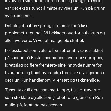
involverte som hadde forberedt seg i lang tid. Derfor
var det ekstra tungt å måtte avlyse Fun Run på grunn
av strømstans.
Det ble jobbet på spreng i tre timer for å løse
problemet, uten hell. Vi beklager overfor publikum og
alle involverte. Vi vet at mange ble skuffet.
Fellesskapet som vokste frem etter at lysene slukket
på scenen på Festallmenningen, hvor dansegrupper,
idrettslag og flere fremførte sine innøvde numre for
hverandre og heiet hverandre frem, er selve kjernen i
det Fun Run handler om. Vi er rørt og takknemlige.
Tusen takk til dere som møtte opp, til alle utøverne
som sto klare og alle som jobbet for å gjøre Fun Run
mulig, på, foran og bak scenen.