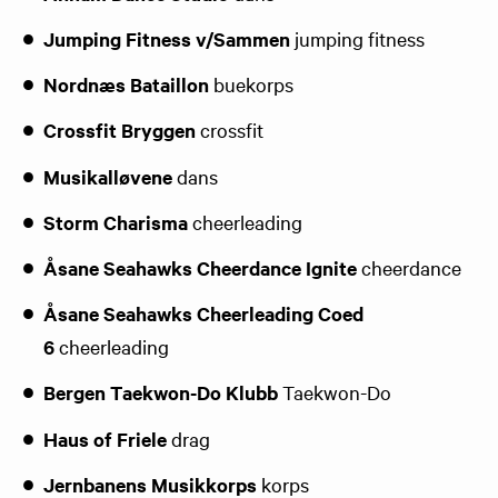
Jumping Fitness v/Sammen
jumping fitness
Nordnæs Bataillon
buekorps
Crossfit Bryggen
crossfit
Musikalløvene
dans
Storm Charisma
cheerleading
Åsane Seahawks Cheerdance Ignite
cheerdance
Åsane Seahawks Cheerleading Coed
6
cheerleading
Bergen Taekwon-Do Klubb
Taekwon-Do
Haus of Friele
drag
Jernbanens Musikkorps
korps