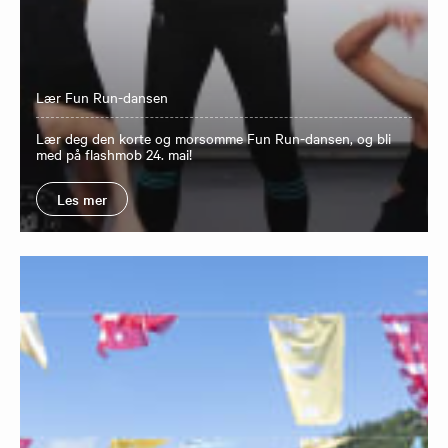
Lær Fun Run-dansen
Lær deg den korte og morsomme Fun Run-dansen, og bli
med på flashmob 24. mai!
Les mer