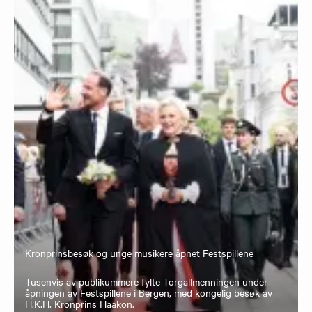
Kronprinsbesøk og unge musikere åpnet Festspillene
Tusenvis av publikummere fylte Torgallmenningen under
åpningen av Festspillene i Bergen, med kongelig besøk av
H.K.H. Kronprins Haakon.