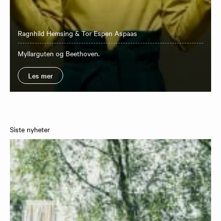
Ragnhild Hemsing & Tor Espen Aspaas
​Myllarguten og Beethoven.
Les mer
Siste nyheter