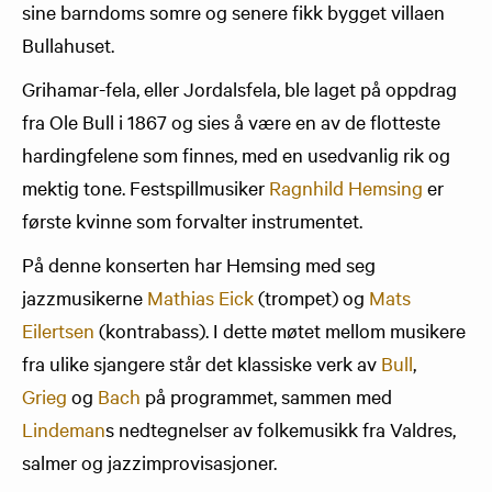
sine barndoms somre og senere fikk bygget villaen
Bullahuset.
Grihamar-fela, eller Jordalsfela, ble laget på oppdrag
fra Ole Bull i 1867 og sies å være en av de flotteste
hardingfelene som finnes, med en usedvanlig rik og
mektig tone. Festspillmusiker
Ragnhild Hemsing
er
første kvinne som forvalter instrumentet.
På denne konserten har Hemsing med seg
jazzmusikerne
Mathias Eick
(trompet) og
Mats
Eilertsen
(kontrabass). I dette møtet mellom musikere
fra ulike sjangere står det klassiske verk av
Bull
,
Grieg
og
Bach
på programmet, sammen med
Lindeman
s nedtegnelser av folkemusikk fra Valdres,
salmer og jazzimprovisasjoner.