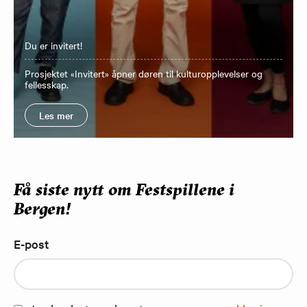
Du er invitert!
Prosjektet «Invitert» åpner døren til kulturopplevelser og
fellesskap.
Les mer
Få siste nytt om Festspillene i
Bergen!
E-post