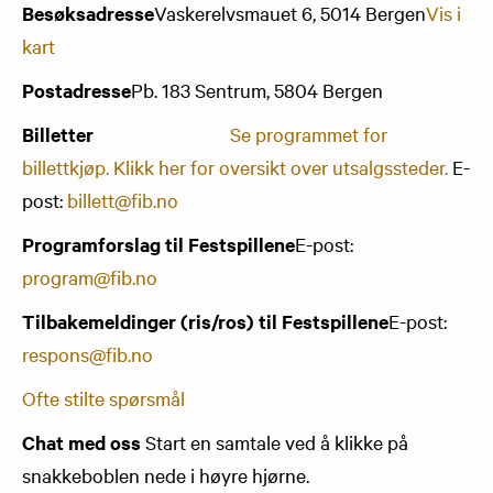
Besøksadresse
Vaskerelvsmauet 6, 5014 Bergen
Vis i
kart
Postadresse
Pb. 183 Sentrum, 5804 Bergen
Billetter
Se programmet for
billettkjøp.
Klikk her for oversikt over utsalgssteder.
E-
post:
billett@fib.no
Programforslag til Festspillene
E-post:
program@fib.no
Tilbakemeldinger (ris/ros) til Festspillene
E-post:
respons@fib.no
Ofte stilte spørsmål
Chat med oss
Start en samtale ved å klikke på
snakkeboblen nede i høyre hjørne.