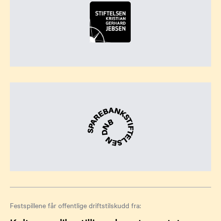
Festspillene får offentlige driftstilskudd fra: