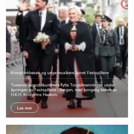
Kronprinsbesøk og unge musikere åpnet Festspillene
Tusenvis av publikummere fylte Torgallmenningen under
åpningen av Festspillene i Bergen, med kongelig besøk av
H.K.H. Kronprins Haakon.
Les mer